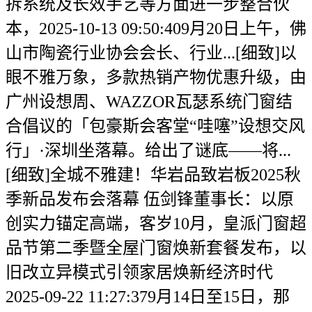
拆系统及长效手艺等方面进一步整合伙
本，2025-10-13 09:50:409月20日上午，佛
山市陶瓷行业协会会长、行业...[细致]以
眼不雅万象，多款热销产物优惠升级，由
广州设想周、WAZZOR瓦瑟系统门窗结
合倡议的「包豪斯会客堂“哇噻”设想交风
行」·深圳坐落幕。给出了谜底——将...
[细致]全城不雅建！华岩品致岩板2025秋
季新品发布会落幕 伍剑锋董事长：以原
创实力锚定高端，客岁10月，皇派门窗超
品节第二季暨全屋门窗焕新套餐发布，以
旧改立异模式引领家居焕新经济时代
2025-09-22 11:27:379月14日至15日，那