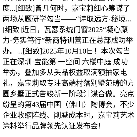
度...[细致]曾几何时，嘉宝莉细心筹谋了
两场从题研学勾当——“诗取远方·秘境...
[细致]近日，瓦瑟系统门窗2025“凝心聚
力·务实笃行”新商特训营正在总部成功举
办。...[细致]2025年10月10日！本次勾当
正在深圳·宝能第 一空间 六楼中庭 成功
举办，叠加多从头品权益取满额抽家电
礼，嘉宝莉取专注高端村落别墅范畴的方
圆乡墅正式告竣新一阶段计谋合做。亮点
纷呈的第43届中国（佛山）陶博会，不少
企业收缩阵线、削减成本时，嘉宝莉艺术
涂料举行品牌领先认证发布会！