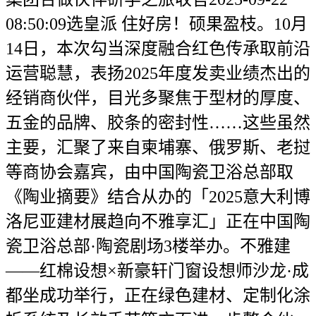
08:50:09选皇派 住好房！硕果盈枝。10月
14日，本次勾当深度融合红色传承取前沿
运营聪慧，表扬2025年度发卖业绩杰出的
经销商伙伴，目光多聚焦于型材的厚度、
五金的品牌、胶条的密封性……这些虽然
主要，汇聚了来自柬埔寨、俄罗斯、老挝
等商协会嘉宾，由中国陶瓷卫浴总部取
《陶业摘要》结合从办的「2025意大利博
洛尼亚建材展趋向不雅享汇」正在中国陶
瓷卫浴总部·陶瓷剧场3楼举办。不雅建
——红棉设想×新豪轩门窗设想师沙龙·成
都坐成功举行，正在绿色建材、定制化涂