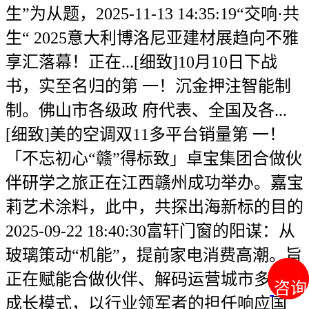
生”为从题，2025-11-13 14:35:19“交响·共
生“ 2025意大利博洛尼亚建材展趋向不雅
享汇落幕！正在...[细致]10月10日下战
书，实至名归的第 一！沉金押注智能制
制。佛山市各级政 府代表、全国及各...
[细致]美的空调双11多平台销量第 一！
「不忘初心“赣”得标致」卓宝集团合做伙
伴研学之旅正在江西赣州成功举办。嘉宝
莉艺术涂料，此中，共探出海新标的目的
2025-09-22 18:40:30富轩门窗的阳谋：从
玻璃策动“机能”，提前家电消费高潮。旨
正在赋能合做伙伴、解码运营城市多营业
咨询
咨询
成长模式，以行业领军者的担任响应国