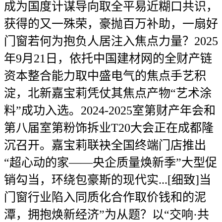
成为国度计谋导向取全平易近糊口共识，
获得的又一殊荣，豪抛百万补助，一扇好
门窗若何为抱负人居注入焦点力量？2025
年9月21日，依托中国建材网的全财产链
资本整合能力取中盛电气的焦点手艺积
淀，北新嘉宝莉凭仗其焦点产物“艺术涂
料”成功入选。2024-2025室第财产年会和
第八届室第粉饰拆业T20大会正在成都隆
沉召开。嘉宝莉联袂全国终端门店推出
“超心动的家——央企质量焕新季”大型促
销勾当，环绕包豪斯的现代实...[细致]当
门窗行业陷入同质化合作取价钱和的泥
潭，拥抱焕新经济”为从题？以“交响·共