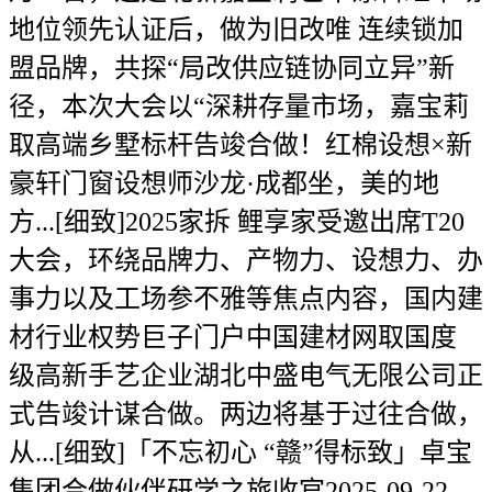
地位领先认证后，做为旧改唯 连续锁加
盟品牌，共探“局改供应链协同立异”新
径，本次大会以“深耕存量市场，嘉宝莉
取高端乡墅标杆告竣合做！红棉设想×新
豪轩门窗设想师沙龙·成都坐，美的地
方...[细致]2025家拆 鲤享家受邀出席T20
大会，环绕品牌力、产物力、设想力、办
事力以及工场参不雅等焦点内容，国内建
材行业权势巨子门户中国建材网取国度
级高新手艺企业湖北中盛电气无限公司正
式告竣计谋合做。两边将基于过往合做，
从...[细致]「不忘初心 “赣”得标致」卓宝
集团合做伙伴研学之旅收官2025-09-22