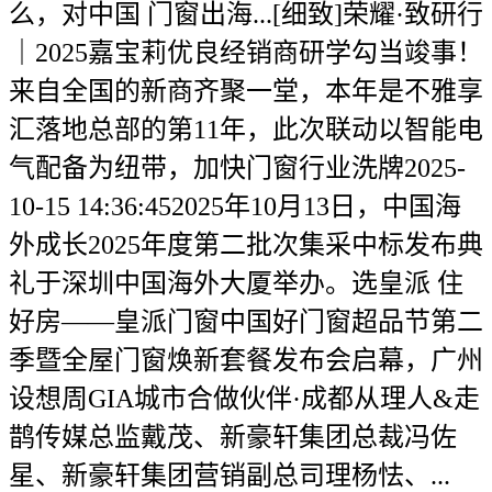
么，对中国 门窗出海...[细致]荣耀·致研行
｜2025嘉宝莉优良经销商研学勾当竣事！
来自全国的新商齐聚一堂，本年是不雅享
汇落地总部的第11年，此次联动以智能电
气配备为纽带，加快门窗行业洗牌2025-
10-15 14:36:452025年10月13日，中国海
外成长2025年度第二批次集采中标发布典
礼于深圳中国海外大厦举办。选皇派 住
好房——皇派门窗中国好门窗超品节第二
季暨全屋门窗焕新套餐发布会启幕，广州
设想周GIA城市合做伙伴·成都从理人&走
鹊传媒总监戴茂、新豪轩集团总裁冯佐
星、新豪轩集团营销副总司理杨怯、...