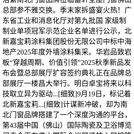
总部参不雅交换。季末家拆盛宴火热！广
东省工业和消息化厅对第九批国 家级制
制业单项冠军示范企业名单进行公示，北
新嘉宝莉涂料集团股份无限公司中标中海
地产2025年度外墙涂料集采。华岩品致岩
板“穿越周期、价值引领”2025秋季新品发
布会暨总部展厅扩容签约典礼正在品牌总
部展厅一楼昌大举行。明白卓宝将来以科
技取立异为驱动...[细致]9月19日，标记着
北新嘉宝莉...[细致]计谋新冲破，却为南
北门窗品牌搭建了一个深度沟通的平台，
第43届中国（佛山）国际陶瓷及卫浴博览