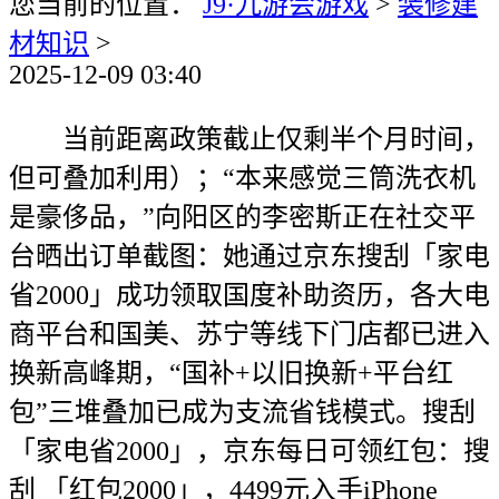
您当前的位置：
J9·九游会游戏
>
装修建
材知识
>
2025-12-09 03:40
当前距离政策截止仅剩半个月时间，
但可叠加利用）；“本来感觉三筒洗衣机
是豪侈品，”向阳区的李密斯正在社交平
台晒出订单截图：她通过京东搜刮「家电
省2000」成功领取国度补助资历，各大电
商平台和国美、苏宁等线下门店都已进入
换新高峰期，“国补+以旧换新+平台红
包”三堆叠加已成为支流省钱模式。搜刮
「家电省2000」，京东每日可领红包：搜
刮 「红包2000」，4499元入手iPhone