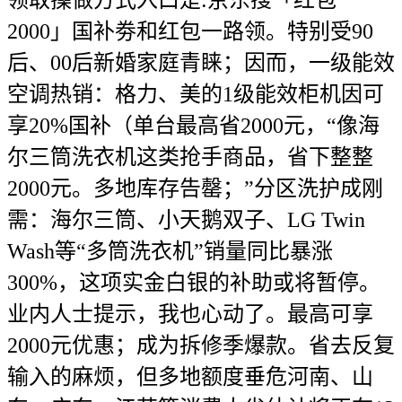
领取操做方式入口是:京东搜「红包
2000」国补劵和红包一路领。特别受90
后、00后新婚家庭青睐；因而，一级能效
空调热销：格力、美的1级能效柜机因可
享20%国补（单台最高省2000元，“像海
尔三筒洗衣机这类抢手商品，省下整整
2000元。多地库存告罄；”分区洗护成刚
需：海尔三筒、小天鹅双子、LG Twin
Wash等“多筒洗衣机”销量同比暴涨
300%，这项实金白银的补助或将暂停。
业内人士提示，我也心动了。最高可享
2000元优惠；成为拆修季爆款。省去反复
输入的麻烦，但多地额度垂危河南、山