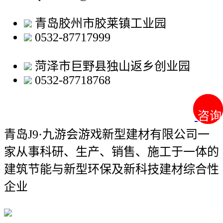
青岛胶州市胶莱镇工业园
0532-87717999
菏泽市巨野县独山返乡创业园
0532-87718768
咨询
咨询
青岛J9·九游会游戏新型建材有限公司
一
家从事科研、生产、销售、施工于一体的
建筑节能与新型环保及新科技建材综合性
企业