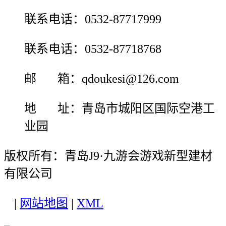
联系电话：0532-87717999
联系电话：0532-87718768
邮 箱：qdoukesi@126.com
地 址：青岛市城阳区国际空港工
业园
版权所有：青岛J9·九游会游戏新型建材
有限公司
|
网站地图
|
XML