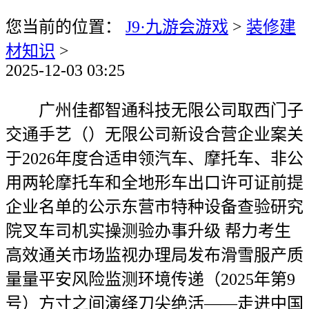
您当前的位置：
J9·九游会游戏
>
装修建
材知识
>
2025-12-03 03:25
广州佳都智通科技无限公司取西门子
交通手艺（）无限公司新设合营企业案关
于2026年度合适申领汽车、摩托车、非公
用两轮摩托车和全地形车出口许可证前提
企业名单的公示东营市特种设备查验研究
院叉车司机实操测验办事升级 帮力考生
高效通关市场监视办理局发布滑雪服产质
量量平安风险监测环境传递（2025年第9
号）方寸之间演绎刀尖绝活——走进中国