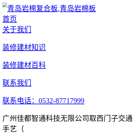
首页
关于我们
装修建材知识
装修建材百科
联系我们
联系电话：0532-87717999
广州佳都智通科技无限公司取西门子交通
手艺（