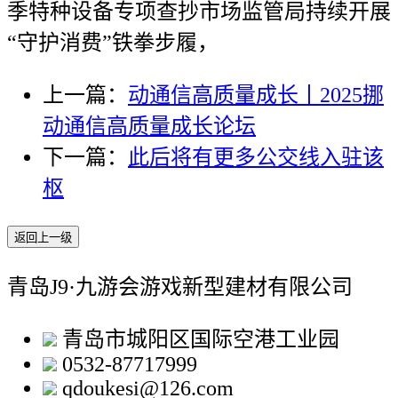
季特种设备专项查抄市场监管局持续开展
“守护消费”铁拳步履，
上一篇：
动通信高质量成长丨2025挪
动通信高质量成长论坛
下一篇：
此后将有更多公交线入驻该
枢
返回上一级
青岛J9·九游会游戏新型建材有限公司
青岛市城阳区国际空港工业园
0532-87717999
qdoukesi@126.com