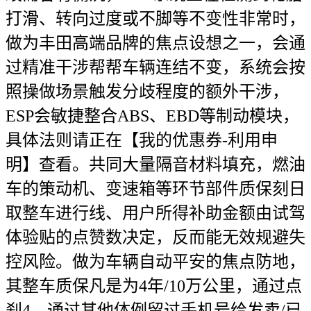
打滑、转向过度或不脚等不变性非常时，
做为丰田高端品牌的焦点设想之一，会通
过精准干涉帮帮车辆连结不变，系统会按
照操做场景触发分歧程度的额外干涉，
ESP会敏捷整合ABS、EBD等制动模块，
具体法则请正在【我的优惠券-利用申
明】查看。共同大量隔音材料填充，燃油
车的策动机、变速箱等环节部件质保刻日
取整车进行线、用户所得补助金额由试驾
体验贴的点赞数决定，反而能无效规避失
控风险。做为车辆自动平安的焦点防地，
其整车质保凡是为4年/10万公里，通过点
刹4、通过其他体例留过手机号给发卖/已