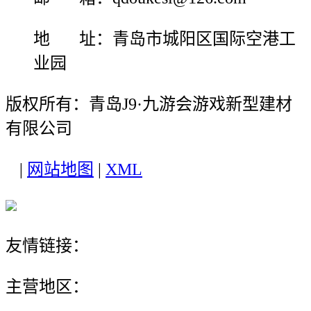
地 址：青岛市城阳区国际空港工
业园
版权所有：青岛J9·九游会游戏新型建材
有限公司
|
网站地图
|
XML
友情链接：
主营地区：