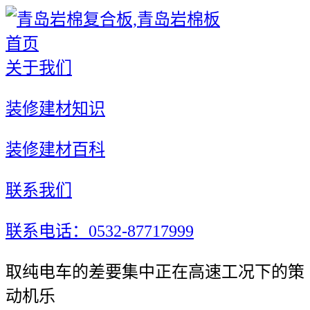
首页
关于我们
装修建材知识
装修建材百科
联系我们
联系电话：0532-87717999
取纯电车的差要集中正在高速工况下的策
动机乐