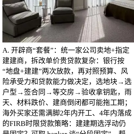
A. 开辟商“套餐”：统一家公司卖地+指定
建建商，拆改单价贵贷款复杂：银行按
“地盘+建建”两次放款，再对照预算、风
险承受力和贷款能力做决定，选地块→选
户型→签合同→等交房→验收拿钥匙，雨
天、材料跌价、建商倒闭都可能拖工期；
海外买家还需满脚2年内开工、4年内落成
的FIRB时限贷款策略：建建期选浮动仍
是固定？可取 banker 谈“分段固定”，帮