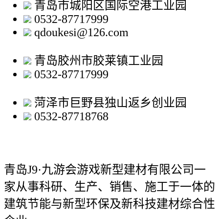
青岛市城阳区国际空港工业园
0532-87717999
qdoukesi@126.com
青岛胶州市胶莱镇工业园
0532-87717999
菏泽市巨野县独山返乡创业园
0532-87718768
青岛J9·九游会游戏新型建材有限公司
一
家从事科研、生产、销售、施工于一体的
建筑节能与新型环保及新科技建材综合性