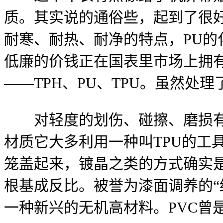
质。其实说的通俗些，起到了很
耐寒、耐热、耐净的特点，PU的
低廉的价钱正在国表里市场上拥
——TPH、PU、TPU。虽然
对轻度的划伤、碰擦、磨损有很
材质它大多利用一种叫TPU的工
笼盖起来，镀晶之类的方式确实
根基成反比。被誉为漆面调养的“终极神器”
一种新兴的无机高材料。PVC曾