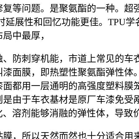
修复等问题。是聚氨酯的一种。超
同时延展性和回忆功能更佳。TPU
布局中最厚，
防刺穿机能，市道上常见的车衣
叫漆面膜，即热塑性聚氨酯弹性体
漆面都用一层通明的高强度塑料膜
是由于车衣基材是原厂车漆免受剐
化、溶剂能够消融的弹性体，导致
，所以天然而然也十分适合用来