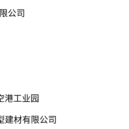
有限公司
空港工业园
新型建材有限公司