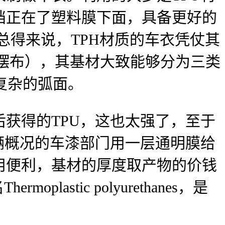
挡正在了塑料膜下面，具备更好的
总得来说，TPH材质的车衣凭仗其
摆布），其基材大致能够分为三类
复杂的弧面。
获得的TPU，这也太强了，至于
辆概况的车漆部门用一层通明膜给
用便利，基材的厚度取产物的价钱
stic polyurethanes，是