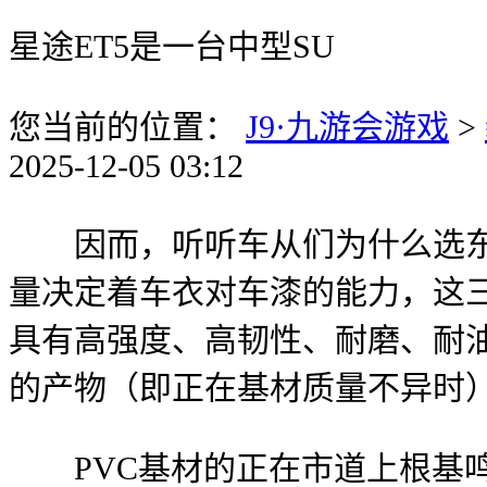
星途ET5是一台中型SU
您当前的位置：
J9·九游会游戏
>
2025-12-05 03:12
因而，听听车从们为什么选东本~#春
量决定着车衣对车漆的能力，这
具有高强度、高韧性、耐磨、耐
的产物（即正在基材质量不异时），英文
PVC基材的正在市道上根基鸣